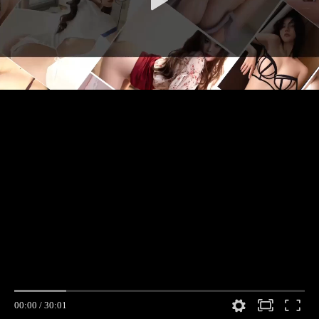
00:00
/
30:01